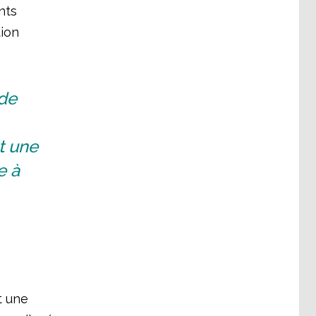
nts
tion
 de
t une
e à
t une