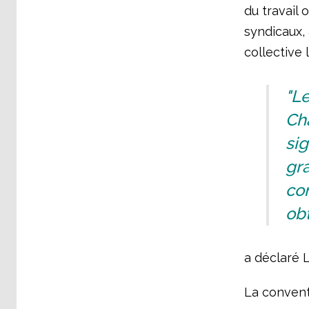
du travail 
syndicaux, 
collective 
"Le
Cha
sig
gr
con
obt
a déclaré 
La conventi