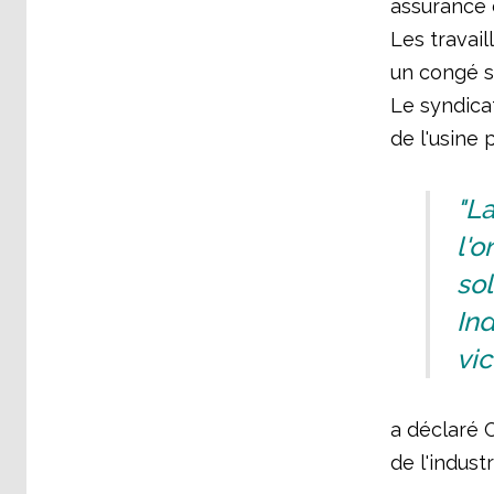
assurance 
Les travail
un congé s
Le syndicat
de l'usine 
"La
l'o
sol
Ind
vic
a déclaré C
de l'industr