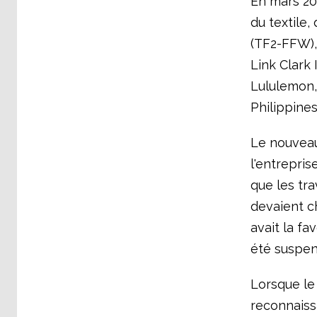
En mars 20
du textile,
(TF2-FFW), 
Link Clark
Lululemon,
Philippines
Le nouveau 
l'entrepris
que les tra
devaient ch
avait la fa
été suspen
Lorsque le
reconnaiss