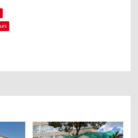
s
eurs