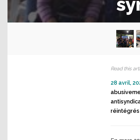
sy
Read this arti
28 avril, 20
abusivemen
antisyndic
réintégrés