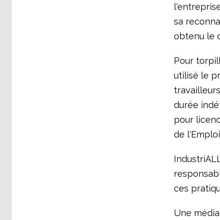
l'entrepri
sa reconnai
obtenu le c
Pour torpil
utilisé le 
travailleu
durée indé
pour licen
de l'Emploi
IndustriALL
responsabl
ces pratiq
Une médiati