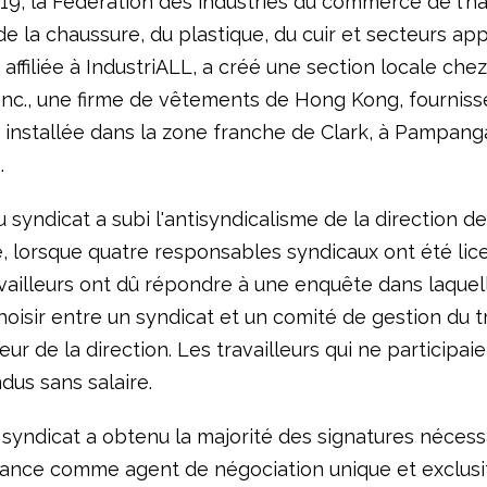
19, la Fédération des industries du commerce de l'ha
 de la chaussure, du plastique, du cuir et secteurs a
affiliée à IndustriALL, a créé une section locale che
 Inc., une firme de vêtements de Hong Kong, fournis
 installée dans la zone franche de Clark, à Pampang
.
syndicat a subi l'antisyndicalisme de la direction de
e, lorsque quatre responsables syndicaux ont été lic
vailleurs ont dû répondre à une enquête dans laquell
oisir entre un syndicat et un comité de gestion du tr
veur de la direction. Les travailleurs qui ne participai
dus sans salaire.
 syndicat a obtenu la majorité des signatures nécess
ance comme agent de négociation unique et exclusif