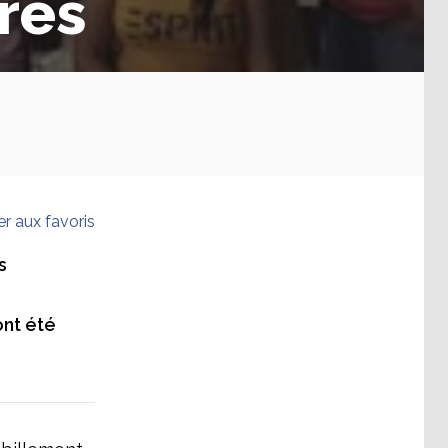
rés
er aux favoris
s
s
ont été