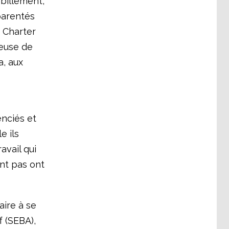
billement,
pparentés
z Charter
seuse de
a, aux
enciés et
e ils
avail qui
ent pas ont
aire à se
 (SEBA),