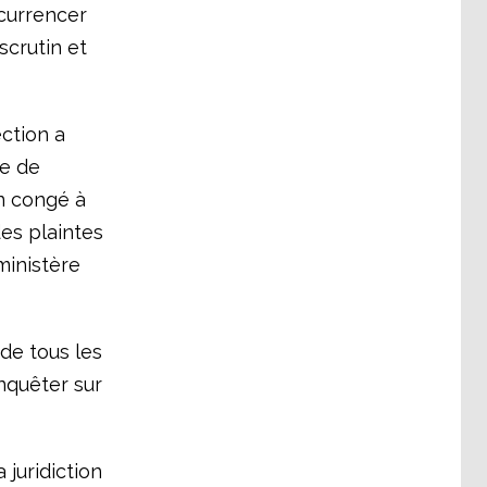
ncurrencer
scrutin et
ection a
ne de
un congé à
es plaintes
ministère
 de tous les
nquêter sur
 juridiction