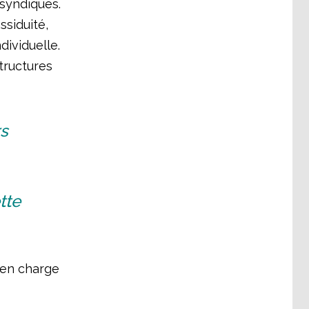
 syndiqués.
ssiduité,
ividuelle.
structures
rs
tte
L en charge