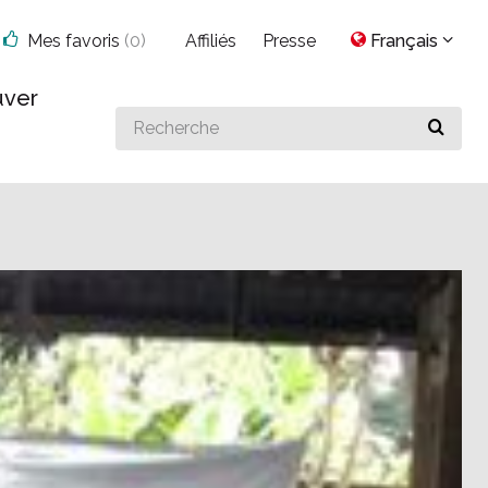
Mes favoris
(
0
)
Affiliés
Presse
Français
uver
Search
for
something