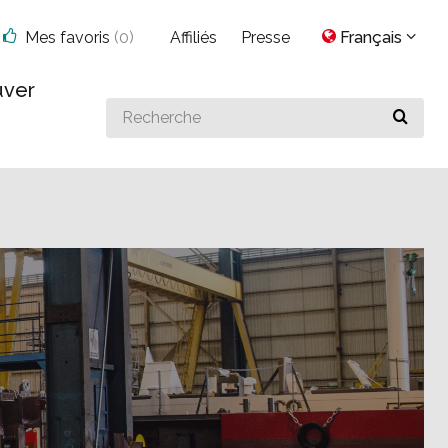
Mes favoris
(
0
)
Affiliés
Presse
Français
uver
Search
for
something