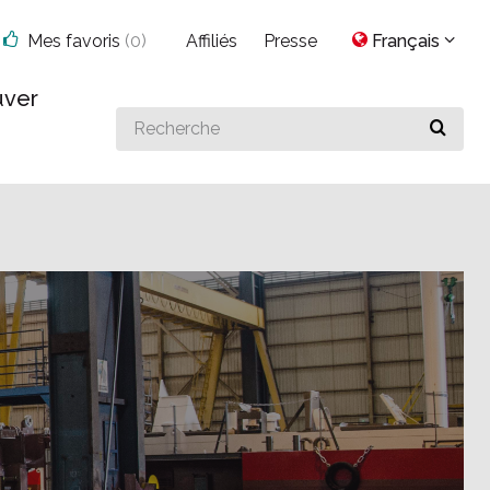
Mes favoris
(
0
)
Affiliés
Presse
Français
uver
Search
for
something