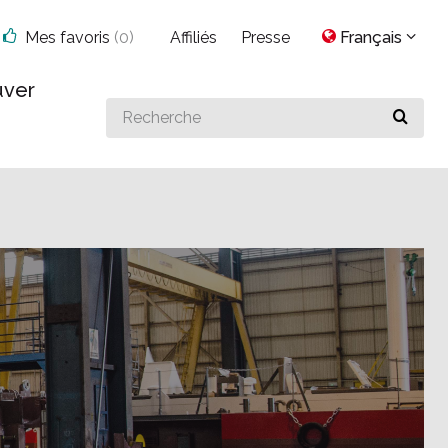
Mes favoris
(
0
)
Affiliés
Presse
Français
uver
Search
for
something