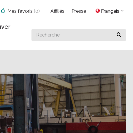
Mes favoris
(
0
)
Affiliés
Presse
Français
uver
Search
for
something