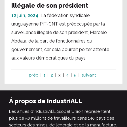
illégale de son président
12 juin, 2024
La fédération syndicale
uruguayenne PIT-CNT est préoccupée par la
surveillance illégale de son président, Marcelo
Abdala, de la part de fonctionnaires du
gouvernement, car cela pourrait porter atteinte
aux valeurs démocratiques du pays.
préc
1
2
3
4
5
suivant
Á propos de IndustriALL
Les affiliés d’IndustriALL Global Union représentent
plus de 50 millions de travailleurs dans 140 pays des
secteurs des mines, de l’énergie et de la manufacture.