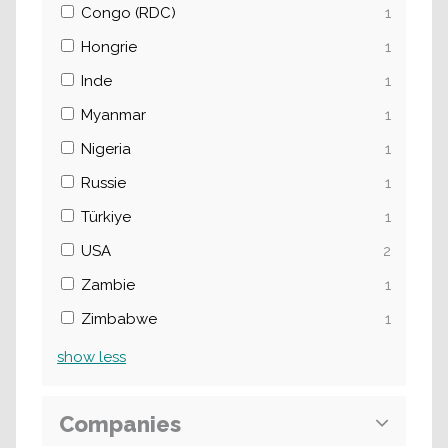
Congo (RDC)
1
Hongrie
1
Inde
1
Myanmar
1
Nigeria
1
Russie
1
Türkiye
1
USA
2
Zambie
1
Zimbabwe
1
show
less
Companies