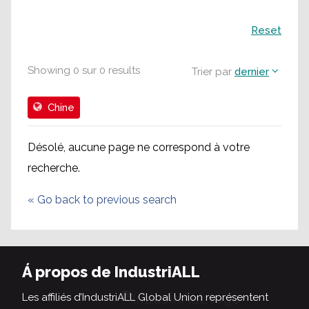
Recherche
Reset
Showing
0
sur
0
results
Trier par
dernier
Chine
Désolé, aucune page ne correspond à votre
recherche.
«
Go back to previous search
Á propos de IndustriALL
Les affiliés d’IndustriALL Global Union représentent