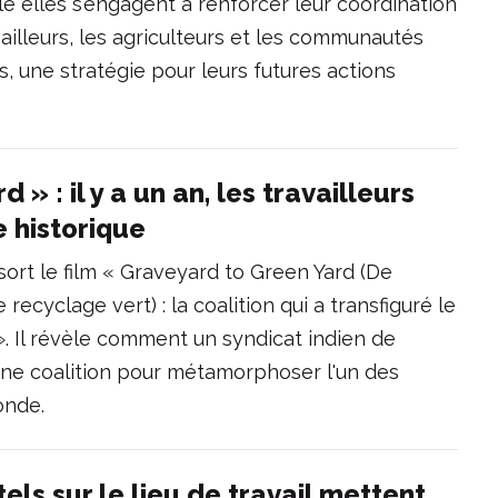
e elles s’engagent à renforcer leur coordination
vailleurs, les agriculteurs et les communautés
urs, une stratégie pour leurs futures actions
» : il y a un an, les travailleurs
e historique
 sort le film « Graveyard to Green Yard (De
recyclage vert) : la coalition qui a transfiguré le
». Il révèle comment un syndicat indien de
une coalition pour métamorphoser l'un des
onde.
els sur le lieu de travail mettent