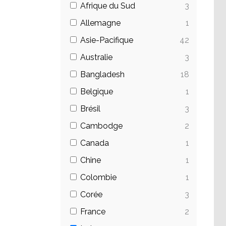
Afrique du Sud
3
Allemagne
1
Asie-Pacifique
42
Australie
3
Bangladesh
18
Belgique
1
Brésil
3
Cambodge
2
Canada
1
Chine
1
Colombie
1
Corée
3
France
2