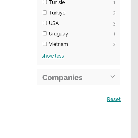
Tunisie
1
Türkiye
3
USA
3
Uruguay
1
Vietnam
2
show
less
Companies
Recherche
Reset