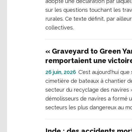
adopté une déclaration par laquell
sur les questions touchant les tra
rurales. Ce texte définit, par aille
collectives.
« Graveyard to Green Yard 
remportaient une victoir
26 juin, 2026
C'est aujourd'hui que
cimetière de bateaux à chantier de 
secteur du recyclage des navires 
démolisseurs de navires a formé 
secteurs les plus dangereux au m
Inde : des accidents mort