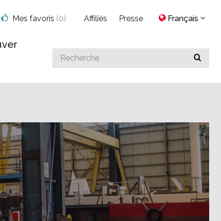
Mes favoris
(
0
)
Affiliés
Presse
Français
uver
Search
for
something