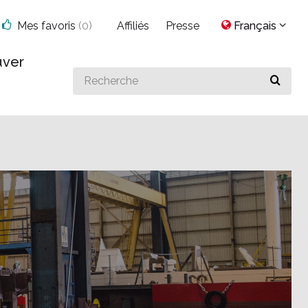
Mes favoris
(
0
)
Affiliés
Presse
Français
uver
Search
for
something