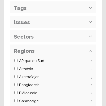
Tags
Issues
Sectors
Regions
Afrique du Sud
1
Arménie
2
Azerbaïdjan
3
Bangladesh
1
Biélorussie
2
Cambodge
1