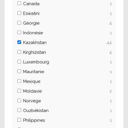
Canada
1
Eswatini
1
Géorgie
4
Indonésie
1
Kazakhstan
44
Kirghizistan
4
Luxembourg
1
Mauritanie
1
Mexique
1
Moldavie
2
Norvège
1
Ouzbékistan
1
Philippines
1