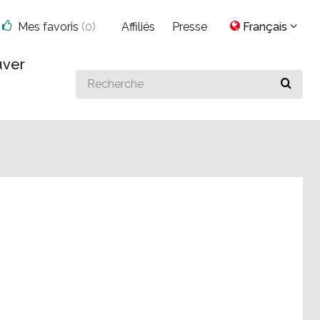
Mes favoris
(
0
)
Affiliés
Presse
Français
uver
Search
for
something