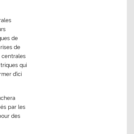
rales
urs
ques de
rises de
s centrales
triques qui
mer d’ici
uchera
és par les
pour des