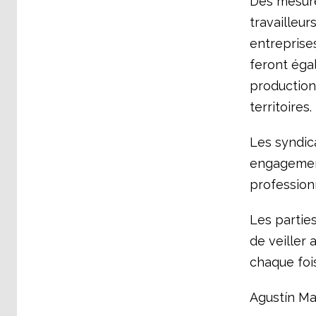
Des mesures
travailleur
entreprise
feront éga
production
territoires.
Les syndica
engagement
professionn
Les partie
de veiller 
chaque foi
Agustín Ma