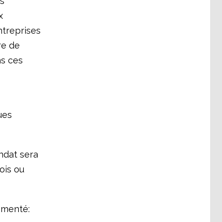
es
x
ntreprises
re de
ns ces
ues
ndat sera
ois ou
mmenté: