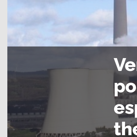
Ve
po
es
th