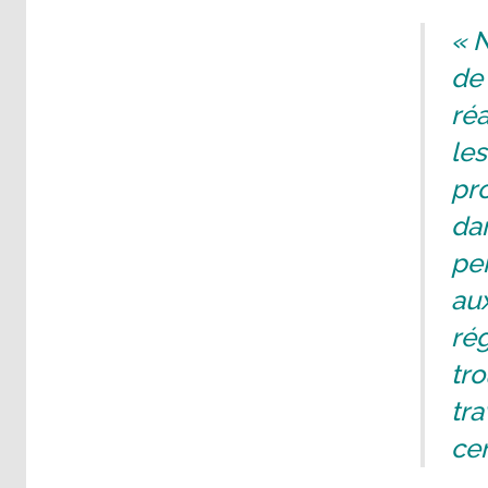
« N
de 
réa
les
pro
dan
per
aux
rég
tro
tra
cen