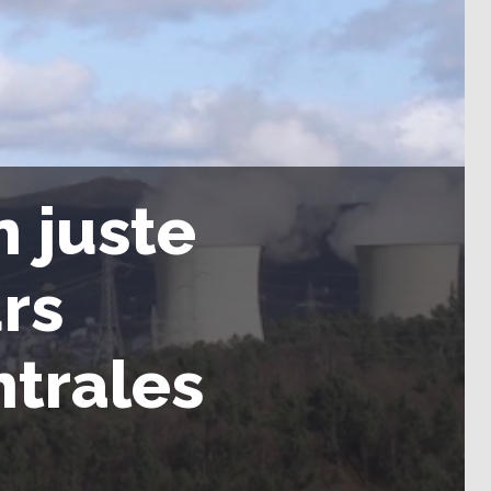
n juste
urs
ntrales