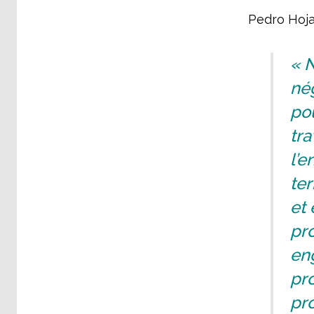
Pedro Hojas
« N
nég
pou
tra
l’e
ter
et 
pro
eng
pro
pro