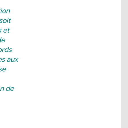
tion
soit
 et
de
ords
es aux
se
in de