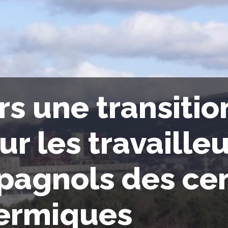
rs une transitio
ur les travaille
pagnols des ce
ermiques