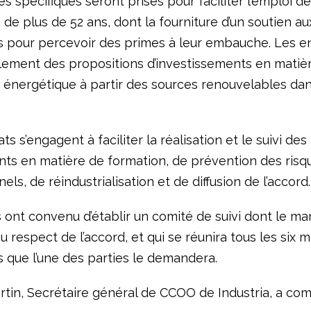
 spécifiques seront prises pour faciliter l’emploi d
s de plus de 52 ans, dont la fourniture d’un soutien au
s pour percevoir des primes à leur embauche. Les e
lement des propositions d’investissements en matiè
 énergétique à partir des sources renouvelables da
ts s’engagent à faciliter la réalisation et le suivi des
s en matière de formation, de prévention des risq
els, de réindustrialisation et de diffusion de l’accord.
s ont convenu d’établir un comité de suivi dont le ma
au respect de l’accord, et qui se réunira tous les six m
s que l’une des parties le demandera.
rtin, Secrétaire général de CCOO de Industria, a co