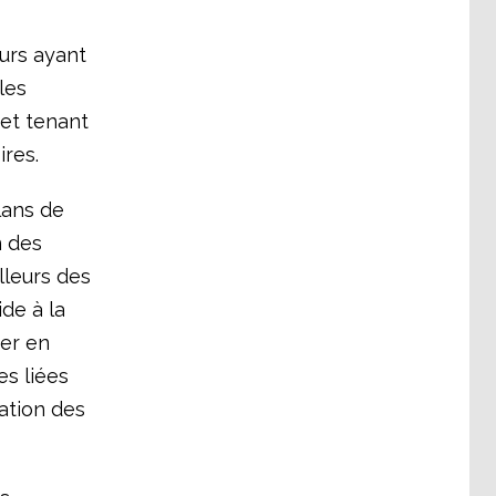
urs ayant
les
– et tenant
ires.
lans de
n des
lleurs des
ide à la
her en
es liées
ation des