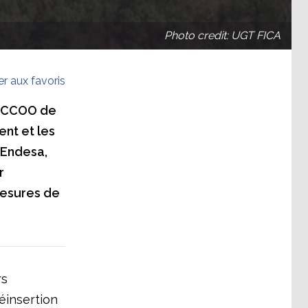
Photo credit: UGT FICA
er aux favoris
n, CCOO de
nt et les
 Endesa,
r
mesures de
rs
éinsertion