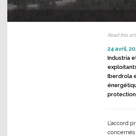
Read this arti
24 avril, 2
Industria 
exploitant
Iberdrola e
énergétiqu
protection 
L’accord pr
concernés 