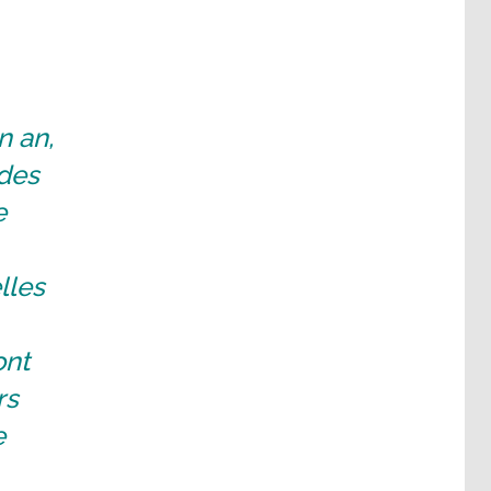
n an,
 des
e
lles
ont
rs
e