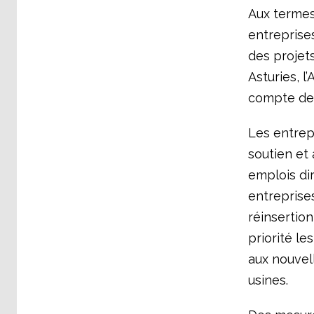
Aux termes 
entreprise
des projet
Asturies, l’
compte des 
Les entrep
soutien et 
emplois dir
entreprises
réinsertio
priorité le
aux nouvel
usines.