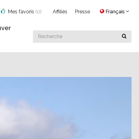
Mes favoris
(
0
)
Affiliés
Presse
Français
uver
Search
for
something