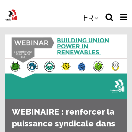
Jump
to
Select
Sea
FR
main
content
langua
the
(
(mobile
site
(mo
WEBINAIRE : renforcer la
puissance syndicale dans