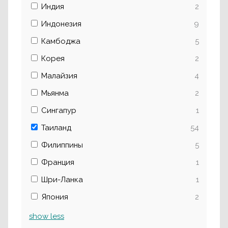
Индия
2
Индонезия
9
Камбоджа
5
Корея
2
Малайзия
4
Мьянма
2
Сингапур
1
Таиланд
54
Филиппины
5
Франция
1
Шри-Ланка
1
Япония
2
show
less