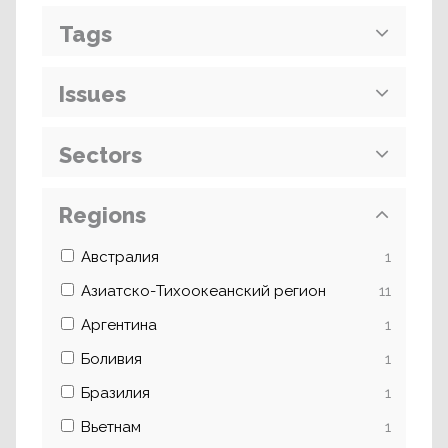
Tags
Issues
Sectors
Regions
Австралия
1
Азиатско-Тихоокеанский регион
11
Аргентина
1
Боливия
1
Бразилия
1
Вьетнам
1