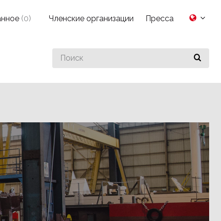
анное
(
0
)
Членские организации
Пресса
Search
for
something