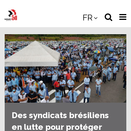
Jump
to
Select
Sea
FR
main
content
langua
the
(
(mobile
site
(mo
Des syndicats brésiliens
en lutte pour protéger