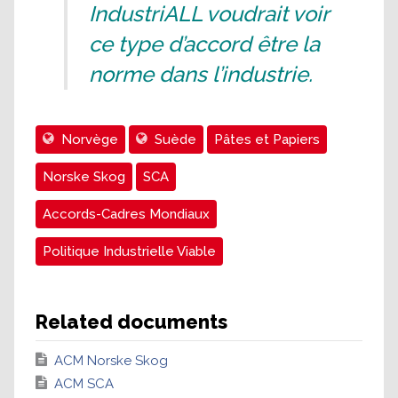
IndustriALL voudrait voir
ce type d’accord être la
norme dans l’industrie.
Norvège
Suède
Pâtes et Papiers
Norske Skog
SCA
Accords-Cadres Mondiaux
Politique Industrielle Viable
Related documents
ACM Norske Skog
ACM SCA