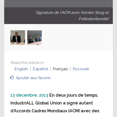
Signature de l'ACM avec Norske Skog et
Fellesborbundet
Read this article in
:
English
Español
Français
Русский
Ajouter aux favoris
13 décembre, 2013
En deux jours de temps,
IndustriALL Global Union a signé autant
d’Accords Cadres Mondiaux (ACM) avec des