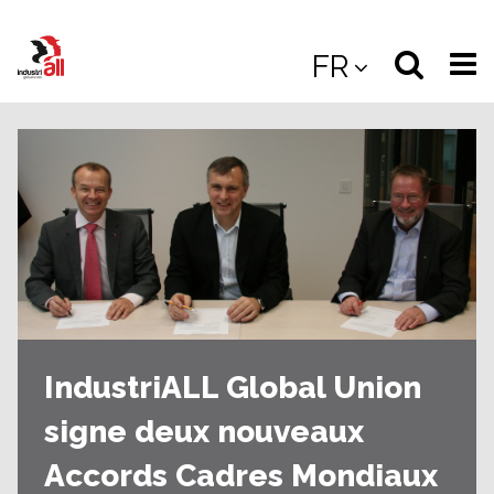
Jump
to
Select
Sea
FR
main
content
langua
the
(
(mobile
site
(mo
IndustriALL Global Union
signe deux nouveaux
Accords Cadres Mondiaux