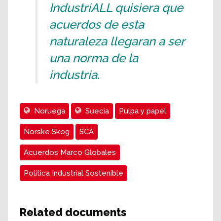
IndustriALL quisiera que
acuerdos de esta
naturaleza llegaran a ser
una norma de la
industria.
Noruega
Suecia
Pulpa y papel
Norske Skog
SCA
Acuerdos Marco Globales
Política Industrial Sostenible
Related documents