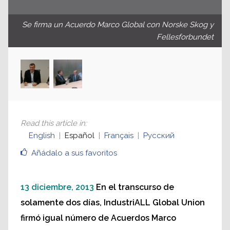
Se firma un Acuerdo Marco Global con Norske Skog y
Fellesforbundet
Read this article in
:
English
Español
Français
Русский
Añádalo a sus favoritos
13 diciembre, 2013
En el transcurso de
solamente dos días, IndustriALL Global Union
firmó igual número de Acuerdos Marco