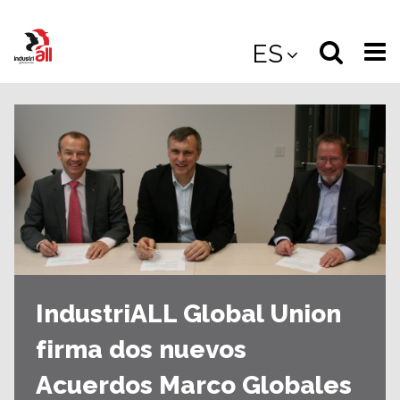
Jump
to
Select
Sea
ES
main
content
langua
the
(
(mobile
site
(mo
IndustriALL Global Union
firma dos nuevos
Acuerdos Marco Globales