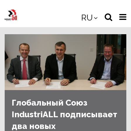
Jump
to
Select
Sea
RU
main
content
langua
the
(
(mobile
site
(mo
Глобальный Союз
IndustriALL подписывает
два новых