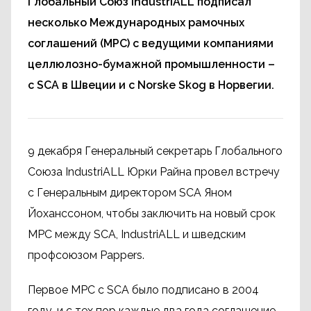
Глобальный Союз IndustriALL подписал
несколько Международных рамочных
соглашений (МРС) с ведущими компаниями
целлюлозно-бумажной промышленности –
с SCA в Швеции и с Norske Skog в Норвегии.
9 декабря Генеральный секретарь Глобального
Союза IndustriALL Юрки Райна провел встречу
с Генеральным директором SCA Яном
Йоханссоном, чтобы заключить на новый срок
МРС между SCA, IndustriALL и шведским
профсоюзом Pappers.
Первое МРС с SCA было подписано в 2004
году, и с тех пор каждые два года соглашение