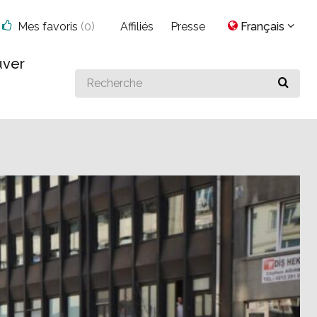
Mes favoris
(
0
)
Affiliés
Presse
Français
uver
Search
for
something