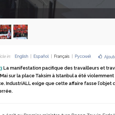
cle in
:
English
Español
Français
Русский
Ajout
3
La manifestation pacifique des travailleurs et tra
 Mai sur la place Taksim à Istanbul a été violemmen
ce. IndustriALL exige que cette affaire fasse l’objet 
errée.