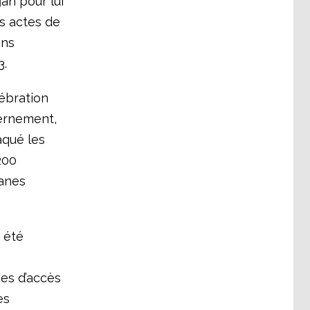
an pour lui
s actes de
ons
3.
lébration
vernement,
aqué les
200
ganes
 été
es d’accès
es