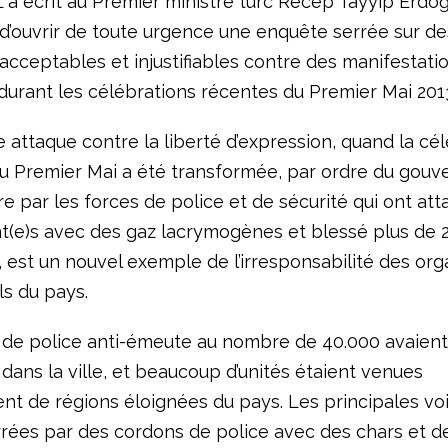
 a écrit au Premier ministre turc Recep Tayyip Erdoğ
’ouvrir de toute urgence une enquête serrée sur de
acceptables et injustifiables contre des manifestati
 durant les célébrations récentes du Premier Mai 201
 attaque contre la liberté d’expression, quand la cé
du Premier Mai a été transformée, par ordre du gou
 par les forces de police et de sécurité qui ont att
t(e)s avec des gaz lacrymogènes et blessé plus de 
 est un nouvel exemple de l’irresponsabilité des or
ls du pays.
 de police anti-émeute au nombre de 40.000 avaient
dans la ville, et beaucoup d’unités étaient venues
nt de régions éloignées du pays. Les principales voi
rrées par des cordons de police avec des chars et d