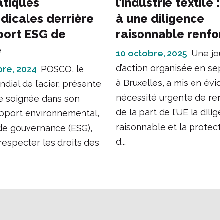
atiques
l’industrie textile 
ndicales derrière
à une diligence
port ESG de
raisonnable renf
e
10 octobre, 2025
Une jo
d’action organisée en s
re, 2024
POSCO, le
à Bruxelles, a mis en évi
dial de l’acier, présente
nécessité urgente de re
e soignée dans son
de la part de l’UE la dili
apport environnemental,
raisonnable et la protec
 de gouvernance (ESG),
d...
 respecter les droits des