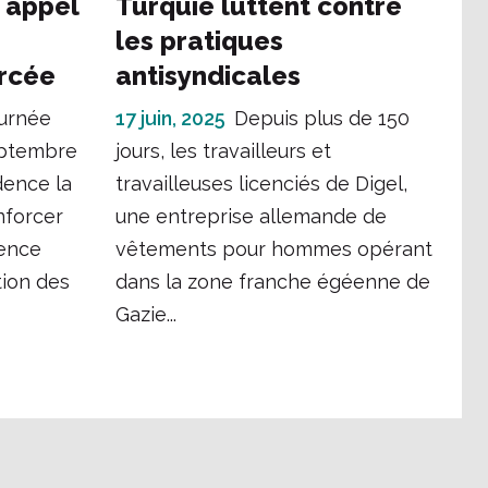
: appel
Turquie luttent contre
les pratiques
orcée
antisyndicales
urnée
17 juin, 2025
Depuis plus de 150
eptembre
jours, les travailleurs et
dence la
travailleuses licenciés de Digel,
nforcer
une entreprise allemande de
gence
vêtements pour hommes opérant
tion des
dans la zone franche égéenne de
Gazie...