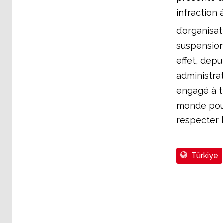
infraction 
d’organisat
suspension 
effet, depu
administrat
engagé à tr
monde pour 
respecter l
Türkiye