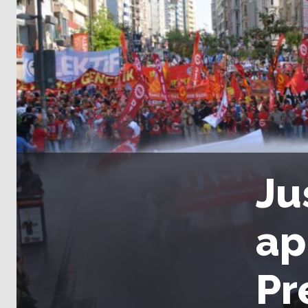
Ju
ap
Pr