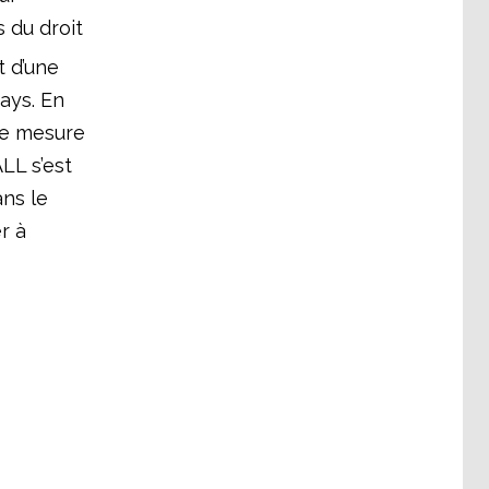
s du droit
t d’une
pays. En
une mesure
LL s’est
ans le
r à