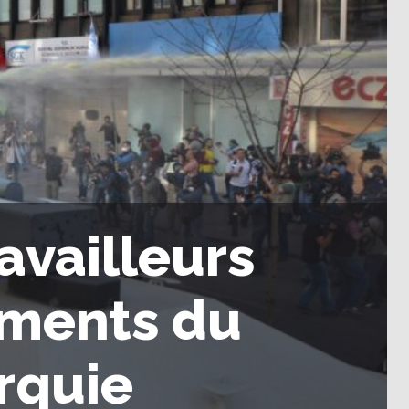
ravailleurs
ements du
rquie