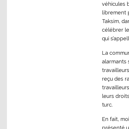
véhicules b
librement 
Taksim, dan
célébrer le
qui s’appe
La communa
alarmants s
travailleur
reçu des r
travailleur
leurs droit
turc.
En fait, mo
présenté 