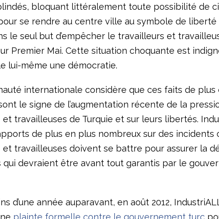
lindés, bloquant littéralement toute possibilité de ci
pour se rendre au centre ville au symbole de liberté 
s le seul but d’empêcher le travailleurs et travaille
ur Premier Mai. Cette situation choquante est indign
lle lui-même une démocratie.
uté internationale considère que ces faits de plus 
ont le signe de l’augmentation récente de la pressio
s et travailleuses de Turquie et sur leurs libertés. Ind
apports de plus en plus nombreux sur des incidents 
s et travailleuses doivent se battre pour assurer la 
s qui devraient être avant tout garantis par le gouv
ins d’une année auparavant, en août 2012, IndustriALL
une
plainte formelle contre le gouvernement turc
po