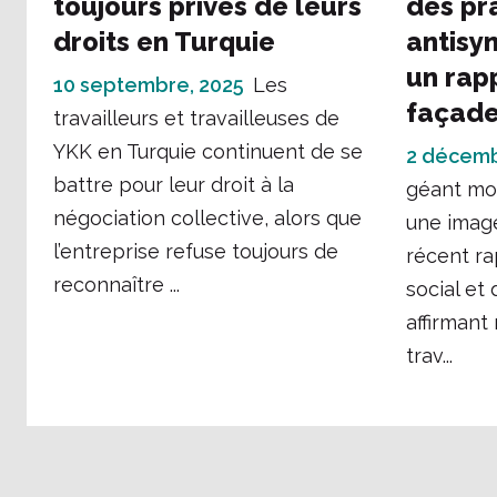
toujours privés de leurs
des pr
droits en Turquie
antisy
un rap
10 septembre, 2025
Les
façad
travailleurs et travailleuses de
YKK en Turquie continuent de se
2 décemb
battre pour leur droit à la
géant mon
négociation collective, alors que
une imag
l’entreprise refuse toujours de
récent r
reconnaître ...
social et
affirmant
trav...