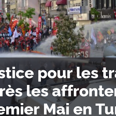
stice pour les t
rès les affront
emier Mai en Tu