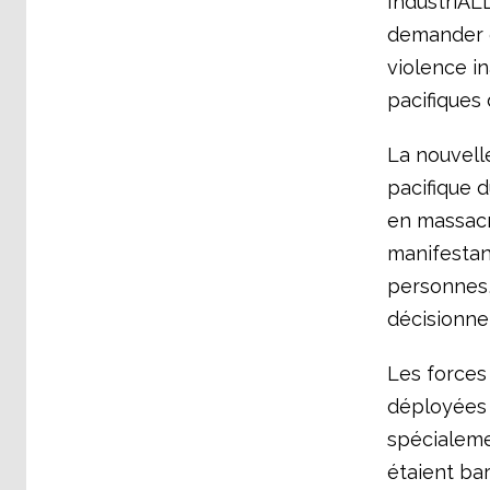
IndustriALL
demander d
violence in
pacifiques
La nouvelle
pacifique 
en massacre
manifestan
personnes,
décisionne
Les forces
déployées 
spécialeme
étaient ba