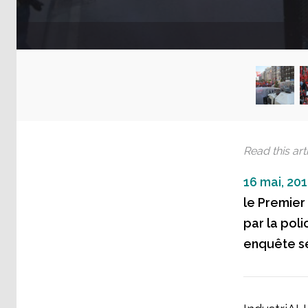
Read this arti
16 mai, 201
le Premier
par la poli
enquête s