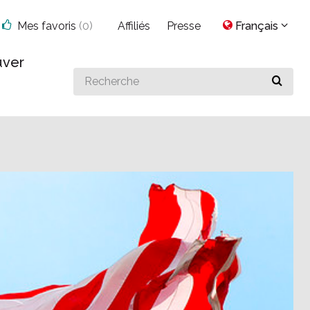
Mes favoris
(
0
)
Affiliés
Presse
Français
uver
Search
for
something