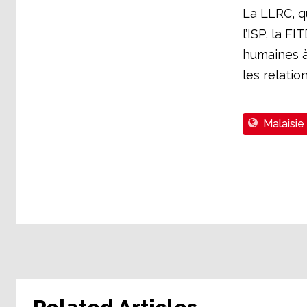
La LLRC, qu
l’ISP, la F
humaines à r
les relatio
Malaisie