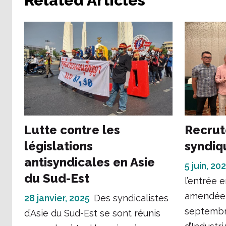
Related Articles
Lutte contre les
Recrut
législations
syndiq
antisyndicales en Asie
5 juin, 20
du Sud-Est
l’entrée e
amendée s
28 janvier, 2025
Des syndicalistes
septembre
d’Asie du Sud-Est se sont réunis