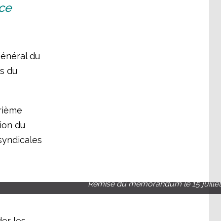
ce
général du
rs du
trième
tion du
 syndicales
Remise du mémorandum le 15 juillet
er les