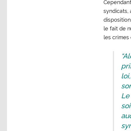
Cependant,
syndicats,
dispositio
le fait de 
les crimes 
“Al
pri
loi
son
Le 
soi
auc
sy