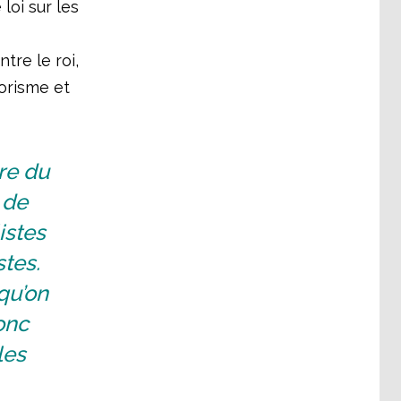
oi sur les
tre le roi,
rorisme et
re du
 de
istes
stes.
qu’on
onc
les