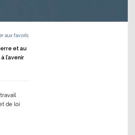
er aux favoris
uerre et au
à l’avenir
ravail
et de loi