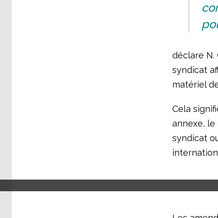
co
pou
déclare N.
syndicat af
matériel d
Cela signif
annexe, le 
syndicat ou
internation
Les amende