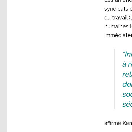
syndicats e
du travail
humaines l
immédiatem
“I
à 
rel
do
so
séc
affirme Ke