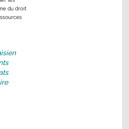
rme du droit
essources
isien
nts
ats
ire