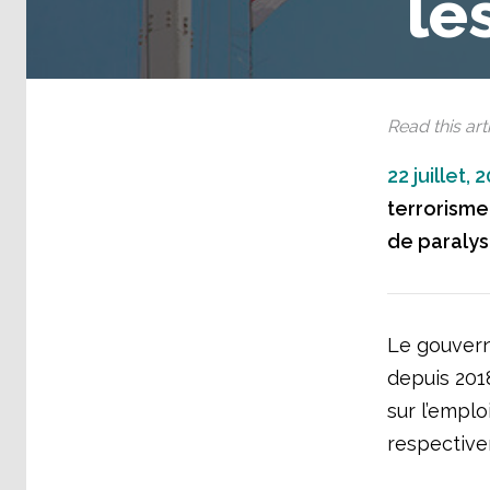
le
Read this arti
22 juillet, 
terrorisme,
de paralys
Le gouvern
depuis 2018
sur l’emplo
respective