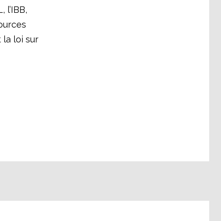
 l’IBB,
sources
la loi sur