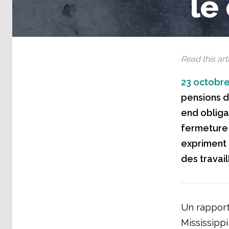
le
Read this arti
23 octobre
pensions de
end obligat
fermeture 
expriment 
des travail
Un rapport 
Mississipp