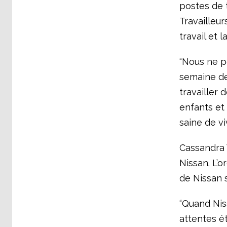
postes de t
Travailleur
travail et 
“Nous ne po
semaine de
travailler 
enfants et
saine de viv
Cassandra 
Nissan. L’o
de Nissan 
“Quand Niss
attentes ét