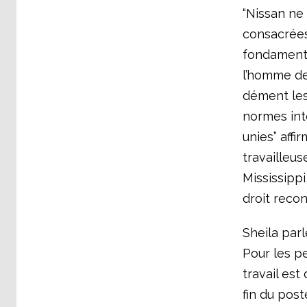
“Nissan ne
consacrées 
fondamenta
l’homme de
dément les
normes int
unies” affi
travailleus
Mississipp
droit recon
Sheila parl
Pour les p
travail est
fin du post