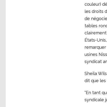
couleur) d
les droits 
de négocier
tables ron
clairement
États-Unis,
remarquer 
usines Niss
syndicat a
Sheila Wils
dit que le
“En tant qu
syndicale j