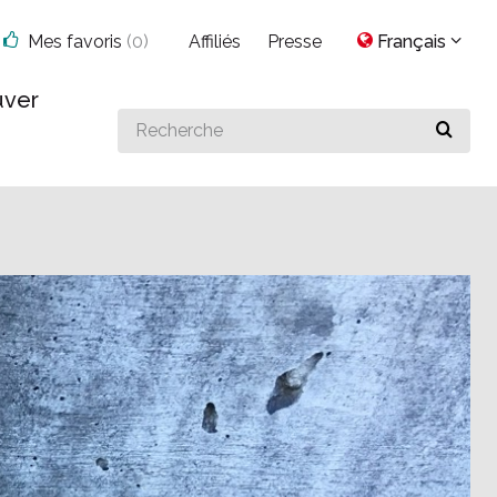
Mes favoris
(
0
)
Affiliés
Presse
Français
uver
Search
for
something