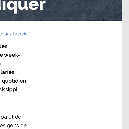
diquer
er aux favoris
des
 de week-
e
lariés
e quotidien
issippi.
mpa et de
des gens de