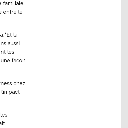
 familiale.
e entre le
. “Et la
ns aussi
nt les
s une façon
irness chez
 l’impact
 les
it