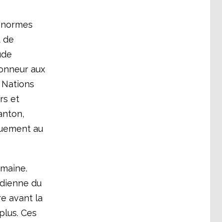
s normes
t de
ude
onneur aux
 Nations
rs et
anton,
quement au
emaine.
idienne du
re avant la
plus. Ces