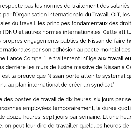
 respecte pas les normes de traitement des salariés
par l’Organisation internationale du Travail, OIT, le
les du travail, les principes fondamentaux des droi
 l’ONU et autres normes internationales. Cette attit
 propres engagements publics de Nissan de faire h
ernationales par son adhésion au pacte mondial des
rme Lance Compa. “Le traitement infligé aux travailleu
es derrière les murs de l’usine massive de Nissan à C
i, est la preuve que Nissan porte atteinte systémati
nu au plan international de créer un syndicat.”
e des postes de travail de dix heures, six jours par s
ersonnes employées temporairement, la durée quot
 de douze heures, sept jours par semaine. Et une heu
e, on peut leur dire de travailler quelques heures de 