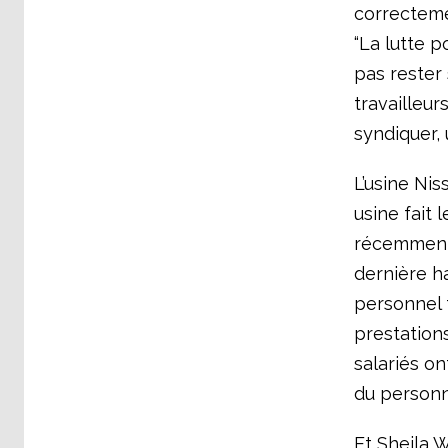
correctemen
“La lutte p
pas rester 
travailleur
syndiquer, 
L’usine Ni
usine fait l
récemment 
dernière ha
personnel 
prestation
salariés on
du personn
Et Sheila W