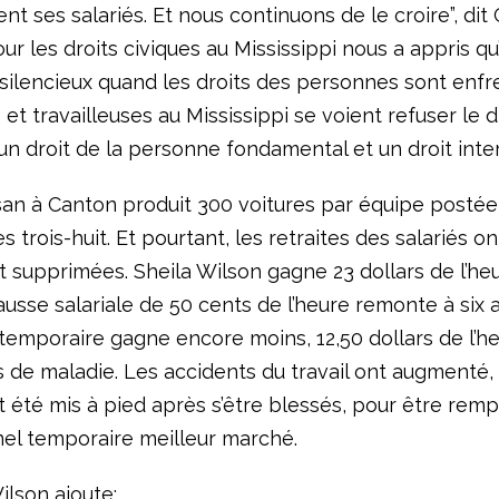
t ses salariés. Et nous continuons de le croire”, dit
our les droits civiques au Mississippi nous a appris q
silencieux quand les droits des personnes sont enfre
s et travailleuses au Mississippi se voient refuser le d
un droit de la personne fondamental et un droit inter
ssan à Canton produit 300 voitures par équipe postée,
es trois-huit. Et pourtant, les retraites des salariés o
supprimées. Sheila Wilson gagne 23 dollars de l’heu
usse salariale de 50 cents de l’heure remonte à six 
temporaire gagne encore moins, 12,50 dollars de l’he
s de maladie. Les accidents du travail ont augmenté,
t été mis à pied après s’être blessés, pour être rem
el temporaire meilleur marché.
ilson ajoute: