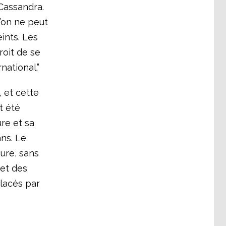
 Cassandra.
u’on ne peut
ints. Les
roit de se
national.”
 et cette
nt été
re et sa
ans. Le
ure, sans
 et des
placés par