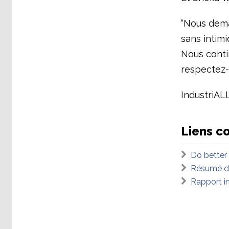
“Nous dema
sans intimi
Nous conti
respectez-n
IndustriALL
Liens c
Do better 
Résumé du
Rapport i