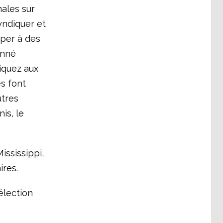
ales sur
yndiquer et
iper à des
onné
iquez aux
es font
utres
is, le
ississippi,
ires.
élection