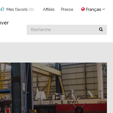
Mes favoris
(
0
)
Affiliés
Presse
Français
uver
Search
for
something