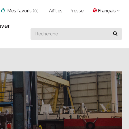
Mes favoris
(
0
)
Affiliés
Presse
Français
uver
Search
for
something