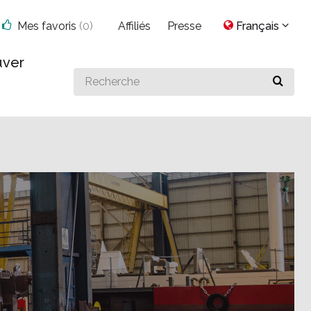
Mes favoris
(
0
)
Affiliés
Presse
Français
uver
Search
for
something