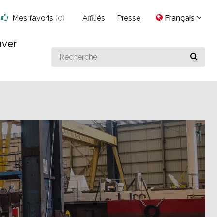
Mes favoris
(
0
)
Affiliés
Presse
Français
uver
Search
for
something