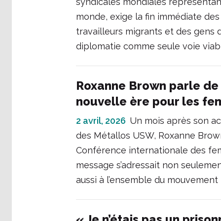
syndicales mondiales représentant 
monde, exige la fin immédiate des h
travailleurs migrants et des gens
diplomatie comme seule voie viabl
Roxanne Brown parle de p
nouvelle ère pour les f
2 avril, 2026
Un mois après son ac
des Métallos USW, Roxanne Brown 
Conférence internationale des fem
message s’adressait non seulement
aussi à l’ensemble du mouvement
« Je n’étais pas un prisonn