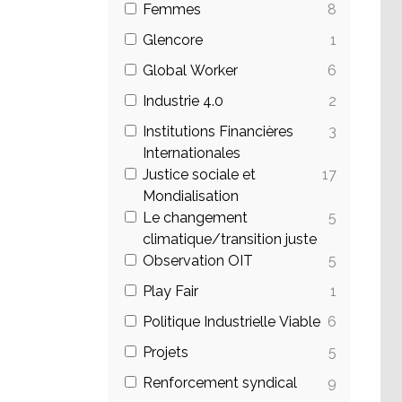
Femmes
8
Glencore
1
Global Worker
6
Industrie 4.0
2
Institutions Financières
3
Internationales
Justice sociale et
17
Mondialisation
Le changement
5
climatique/transition juste
Observation OIT
5
Play Fair
1
Politique Industrielle Viable
6
Projets
5
Renforcement syndical
9