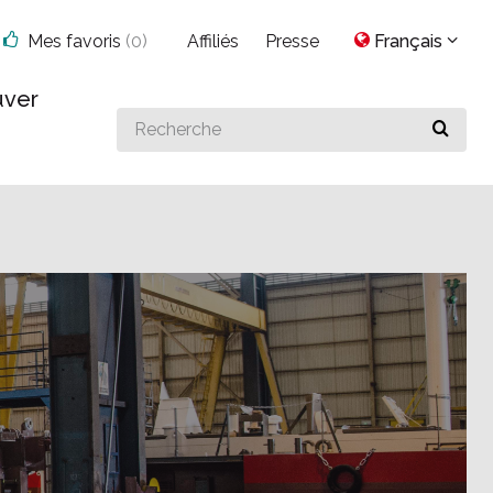
Mes favoris
(
0
)
Affiliés
Presse
Français
uver
Search
for
something