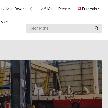
Mes favoris
(
0
)
Affiliés
Presse
Français
uver
Search
for
something