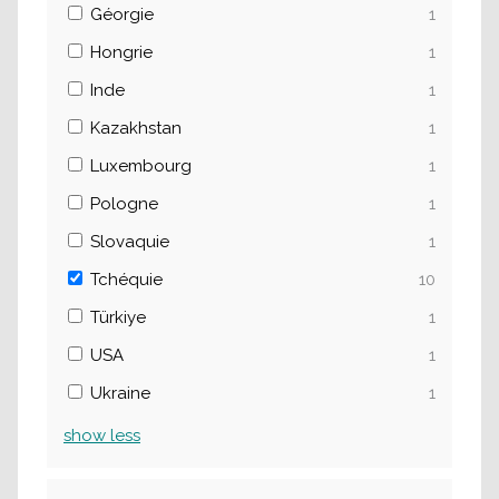
Géorgie
1
Hongrie
1
Inde
1
Kazakhstan
1
Luxembourg
1
Pologne
1
Slovaquie
1
Tchéquie
10
Türkiye
1
USA
1
Ukraine
1
show
less