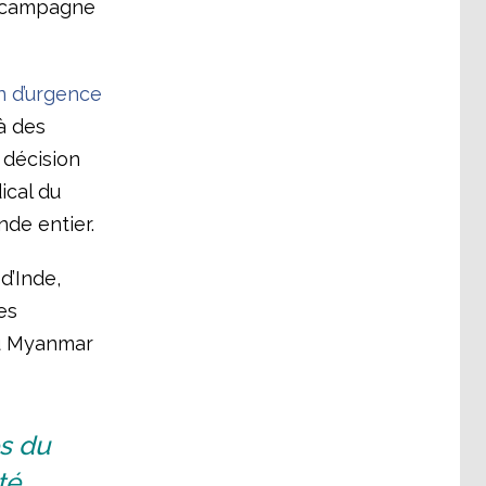
e campagne
n d’urgence
à des
 décision
ical du
de entier.
d’Inde,
es
du Myanmar
s du
té