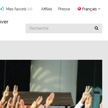
Mes favoris
(
0
)
Affiliés
Presse
Français
uver
Search
for
something