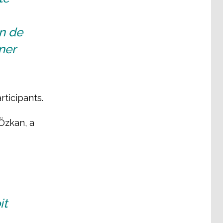
n de
ner
rticipants.
 Özkan, a
it