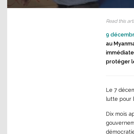
Read this arti
9 décembr
au Myanmar
immédiatem
protéger le
Le 7 décem
lutte pour
Dix mois ap
gouverneme
démocratie