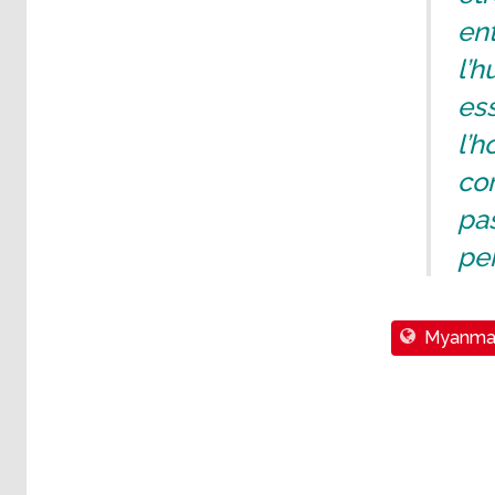
ent
l’
ess
l’
com
pas
per
Myanma