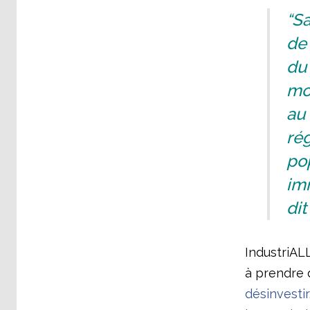
“S
de 
du 
mod
au 
rég
po
im
dit
IndustriALL
à prendre
désinvesti