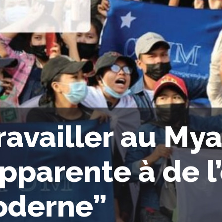
ravailler au My
apparente à de 
derne”