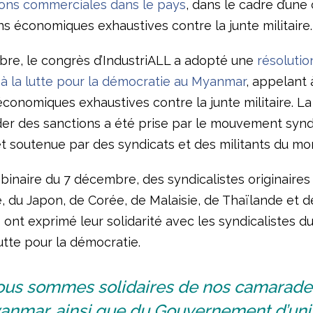
tions commerciales dans le pays
, dans le cadre d’un
s économiques exhaustives contre la junte militaire.
re, le congrès d’IndustriALL a adopté une
résolutio
 à la lutte pour la démocratie au Myanmar
, appelant 
conomiques exhaustives contre la junte militaire. La
r des sanctions a été prise par le mouvement synd
 soutenue par des syndicats et des militants du mon
inaire du 7 décembre, des syndicalistes originaires 
, du Japon, de Corée, de Malaisie, de Thaïlande et d
s ont exprimé leur solidarité avec les syndicalistes 
utte pour la démocratie.
ous sommes solidaires de nos camarade
anmar, ainsi que du Gouvernement d’uni