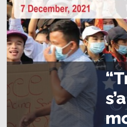
“T
s’
mo