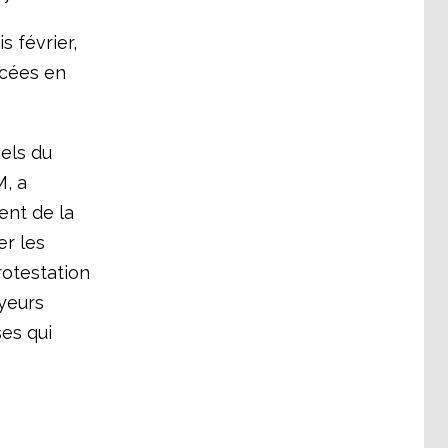
s février,
acées en
iels du
M, a
ent de la
er les
rotestation
yeurs
ses qui