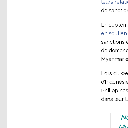
leurs rela
de sanction
En septemb
en soutien
sanctions é
de demande
Myanmar et
Lors du web
d’Indonésie
Philippine
dans leur l
“N
My