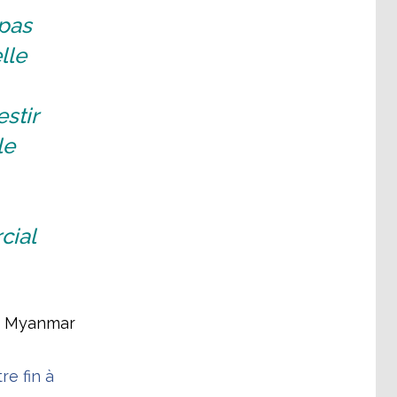
 pas
lle
stir
le
cial
au Myanmar
e fin à