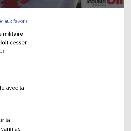
er aux favoris
militaire
doit cesser
ur
té avec la
r la
Myanmar.