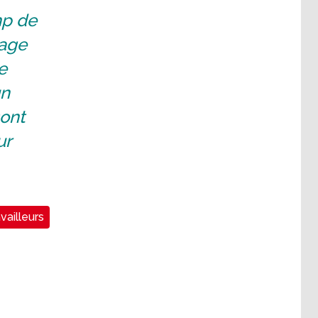
mp de
sage
e
un
sont
ur
vailleurs