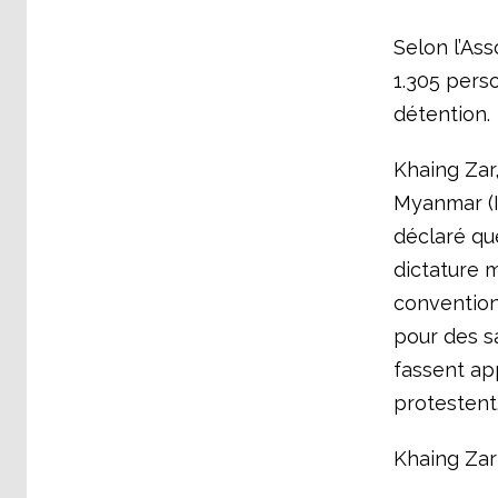
Selon l’Ass
1.305 pers
détention.
Khaing Zar,
Myanmar (IW
déclaré qu
dictature m
convention
pour des s
fassent app
protestent
Khaing Zar 