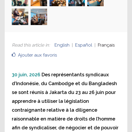
utiliser la législation sur
les droits de l’homme
comme outil syndical
Read this article in
:
English
Español
Français
Travailleuses et travailleurs lors de l’atelier du Centre de
Ajouter aux favoris
compétences sur la diligence raisonnable en matière
de droits de l’homme (DRDH) à Jakarta
30 juin, 2026
Des représentants syndicaux
d’Indonésie, du Cambodge et du Bangladesh
se sont réunis à Jakarta du 23 au 26 juin pour
apprendre à utiliser la législation
contraignante relative à la diligence
raisonnable en matière de droits de l’homme
afin de syndicaliser, de négocier et de pouvoir