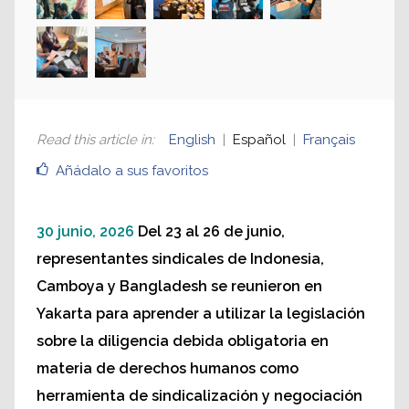
derechos humanos como
herramienta sindical
Trabajadores en el taller del Centro de Competencia de
DDDH celebrado en Yakarta
Read this article in
:
English
Español
Français
Añádalo a sus favoritos
30 junio, 2026
Del 23 al 26 de junio,
representantes sindicales de Indonesia,
Camboya y Bangladesh se reunieron en
Yakarta para aprender a utilizar la legislación
sobre la diligencia debida obligatoria en
materia de derechos humanos como
herramienta de sindicalización y negociación