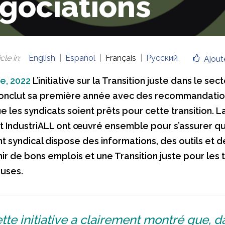
gociations
cle in
:
English
Español
Français
Русский
Ajout
e, 2022
L’initiative sur la Transition juste dans le sec
conclut sa première année avec des recommandation
e les syndicats soient prêts pour cette transition. L
 IndustriALL ont œuvré ensemble pour s’assurer qu
syndical dispose des informations, des outils et d
r de bons emplois et une Transition juste pour les t
euses.
tte initiative a clairement montré que, d