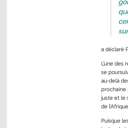
go
qu
cer
sur
a déclaré 
L’une des r
se poursuiv
au-delà des
prochaine p
juste et le
de l’Afriqu
Puisque le