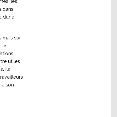
mes, les
és dans
 d’une
s mais sur
 Les
ations
tre utiles
, ils
ravailleurs
U à son