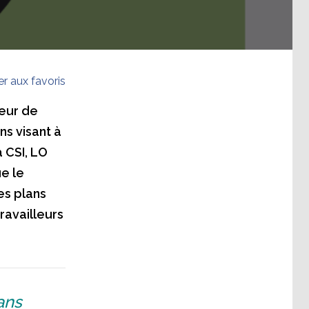
er aux favoris
teur de
s visant à
a CSI, LO
e le
es plans
ravailleurs
ans