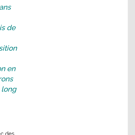
sans
is de
ition
on en
rons
u long
ec des