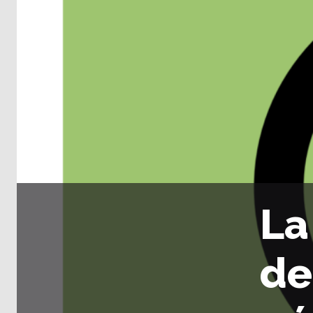
La
de