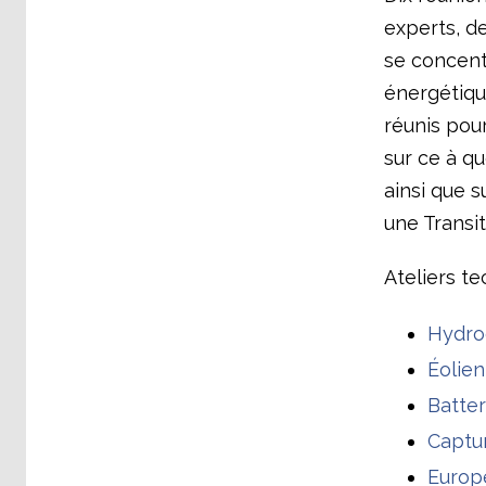
experts, de
se concentr
énergétiqu
réunis pou
sur ce à qu
ainsi que s
une Transit
Ateliers te
Hydro
Éolien
Batter
Captu
Europ