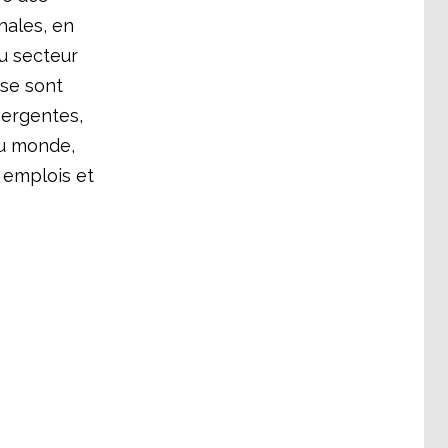
nales, en
du secteur
se sont
mergentes,
du monde,
s emplois et