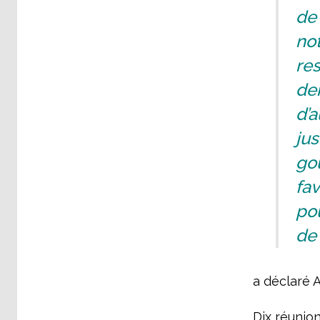
de 
not
re
de
d’a
ju
go
fav
pou
de 
a déclaré A
Dix réunion