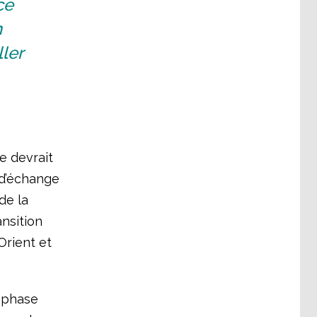
ce
n
ller
e devrait
 d’échange
de la
ansition
Orient et
e phase