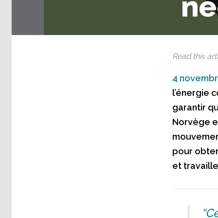
né
Read this arti
4 novembr
l’énergie 
garantir qu
Norvège et
mouvement 
pour obteni
et travaill
“Ce