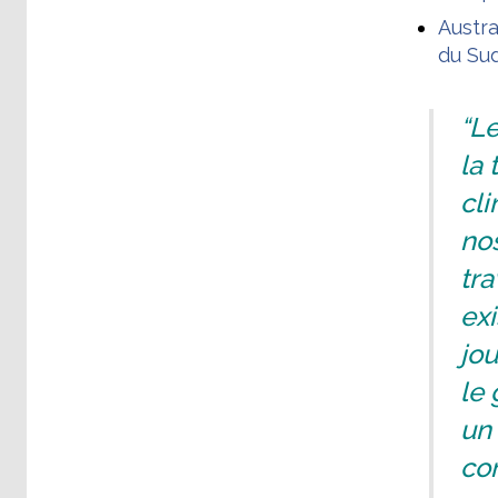
Austra
du Su
“Le
la 
cli
nos
tra
exi
jo
le 
un 
co