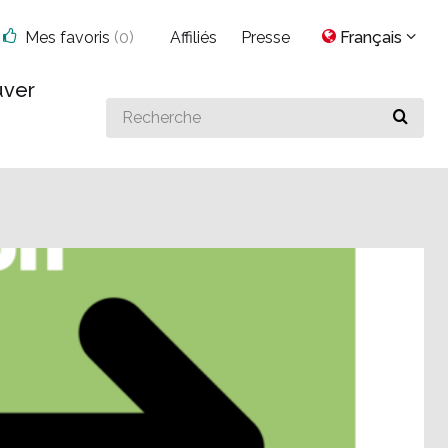
Mes favoris
(
0
)
Affiliés
Presse
Français
uver
Search
for
something