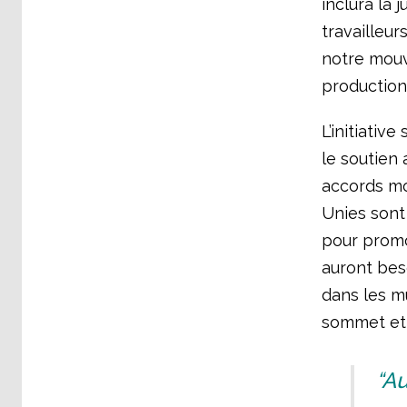
inclura la 
travailleur
notre mouv
production
L’initiativ
le soutien 
accords mo
Unies sont 
pour promou
auront beso
dans les m
sommet et d
“Au