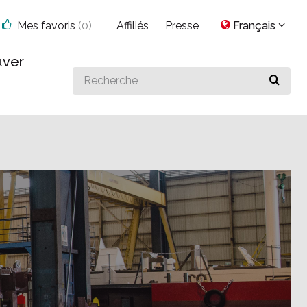
Mes favoris
(
0
)
Affiliés
Presse
Français
uver
Search
for
something