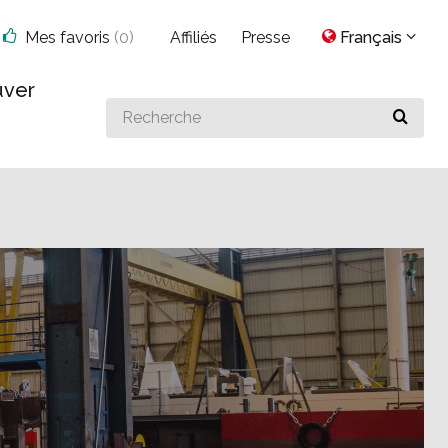
Mes favoris
(
0
)
Affiliés
Presse
Français
uver
Search
for
something