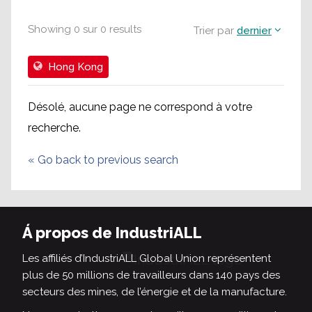
Showing
0
sur
0
results
Trier par
dernier
Hong Kong
Désolé, aucune page ne correspond à votre
recherche.
«
Go back to previous search
Á propos de IndustriALL
Les affiliés d’IndustriALL Global Union représentent
plus de 50 millions de travailleurs dans 140 pays des
secteurs des mines, de l’énergie et de la manufacture.