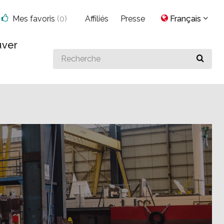
Mes favoris
(
0
)
Affiliés
Presse
Français
uver
Search
for
something