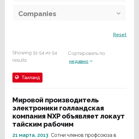
Companies
Поиск
Reset
Showing
51
-
54
из
54
Сортировать по
results
недавно
Таиланд
Мировой производитель
электроники голландская
компания NXP объявляет локаут
тайским рабочим
21 марта, 2013
Сотни членов профсоюза в