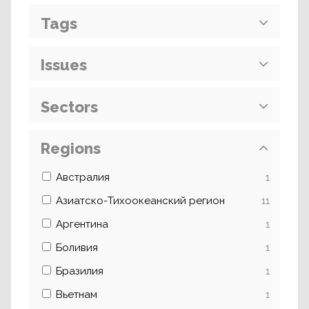
Tags
Issues
Sectors
Regions
Австралия
1
Азиатско-Тихоокеанский регион
11
Аргентина
1
Боливия
1
Бразилия
1
Вьетнам
1