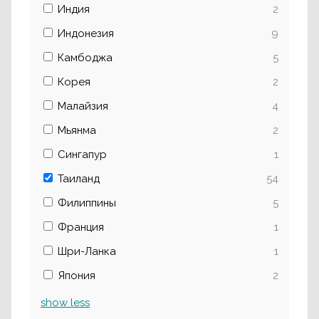
Индия
2
Индонезия
9
Камбоджа
5
Корея
2
Малайзия
4
Мьянма
2
Сингапур
1
Таиланд
54
Филиппины
5
Франция
1
Шри-Ланка
1
Япония
2
show
less