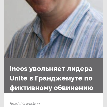
Ineos увольняет лидера
Unite в Гранджемуте по
фиктивному обвинению
Mark Lyon
Read this article in
: