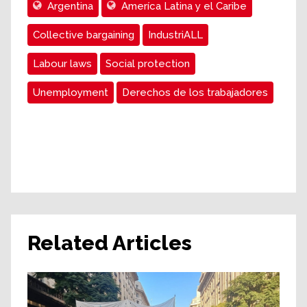
Argentina
Ameríca Latina y el Caribe
Collective bargaining
IndustriALL
Labour laws
Social protection
Unemployment
Derechos de los trabajadores
Related Articles