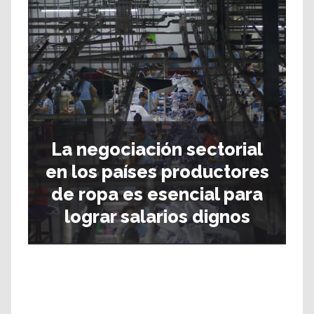
La negociación sectorial
en los países productores
de ropa es esencial para
lograr salarios dignos
Bangladesh Accord
ACT
Accord on Fire and Building Safety
Type your caption
Bangladesh Accord