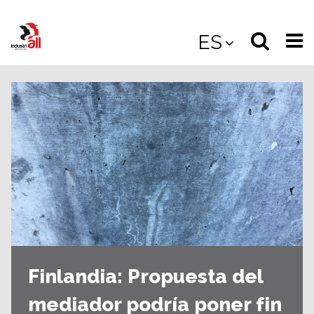
Jump
to
Select
Sea
ES
main
content
langua
the
(
(mobile
site
(mo
Finlandia: Propuesta del
mediador podría poner fin