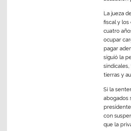
La jueza d
fiscal y lo
cuatro año
ocupar car
pagar ademá
siguió la p
sindicales
tierras y a
Si la sent
abogados s
presidente 
con suspen
que la pri