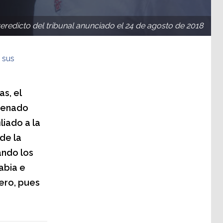
redicto del tribunal anunciado el 24 de agosto de 2018
 sus
s, el
ndenado
liado a la
de la
ando los
abia e
tero, pues