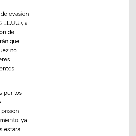
 de evasión
 EE.UU.), a
ión de
drán que
juez no
deres
entos,
s por los
o
 prisión
miento, ya
s estará