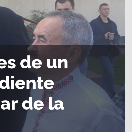
es de un
diente
ar de la