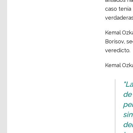
caso tenía 
verdaderas
Kemal Ozka
Borisov, se
veredicto.
Kemal Ozkan
"La
de 
per
sin
der