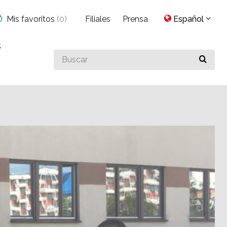
Mis favoritos
(
0
)
Filiales
Prensa
Español
s
Buscar
algo