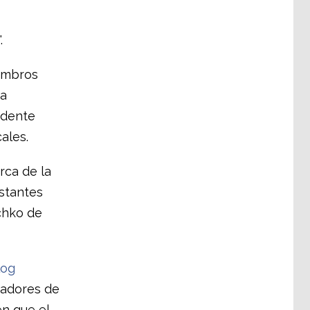
.
iembros
na
idente
ales.
rca de la
estantes
ochko de
log
vadores de
en que el