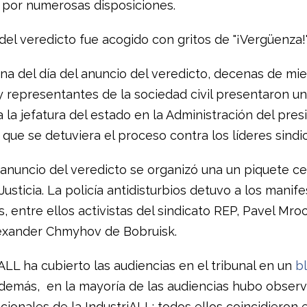
a por numerosas disposiciones.
del veredicto fue acogido con gritos de "¡Vergüenza!"
na del día del anuncio del veredicto, decenas de m
 y representantes de la sociedad civil presentaron u
 la jefatura del estado en la Administración del pres
 que se detuviera el proceso contra los líderes sindic
 anuncio del veredicto se organizó una un piquete ce
Justicia. La policía antidisturbios detuvo a los manif
, entre ellos activistas del sindicato REP, Pavel Mr
lexander Chmyhov de Bobruisk.
ALL ha cubierto las audiencias en el tribunal en un
b
Además, en la mayoría de las audiencias hubo obser
acionales de la IndustriALL; todos ellos coincidieron 