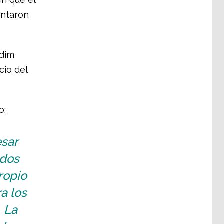
entaron
adim
cio del
o:
esar
 dos
ropio
a los
. La