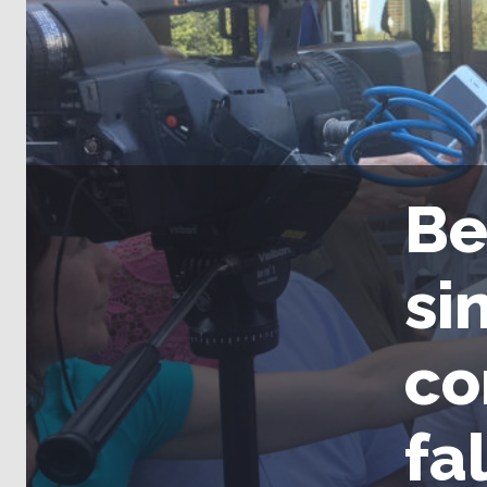
Be
si
co
fa