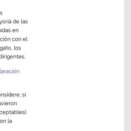
os
oría de las
idas en
ción con el
gato, los
irigentes.
laración
nsidere, si
uvieron
aceptables)
on la