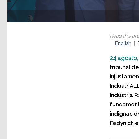
Read this arti
English
24 agosto,
tribunal d
injustament
IndustriAL
Industria 
fundamento
indignación
Fedynich e