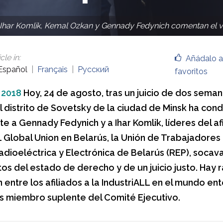
Ihar Komlik, Kemal Ozkan y Gennady Fedynich comentan el ve
cle in
:
Añádalo a
Español
Français
Русский
favoritos
 2018
Hoy, 24 de agosto, tras un juicio de dos semana
el distrito de Sovetsky de la ciudad de Minsk ha co
e a Gennady Fedynich y a Ihar Komlik, líderes del afi
L Global Union en Belarús, la Unión de Trabajadores 
Radioeléctrica y Electrónica de Belarús (REP), socav
s del estado de derecho y de un juicio justo. Hay r
 entre los afiliados a la IndustriALL en el mundo en
s miembro suplente del Comité Ejecutivo.