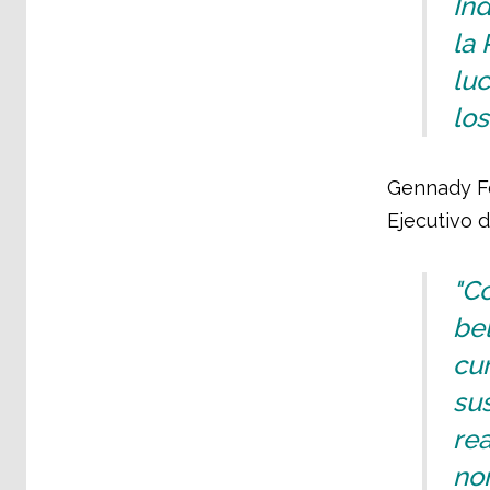
Ind
la 
lu
los
Gennady Fe
Ejecutivo d
"Co
be
cu
su
rea
no