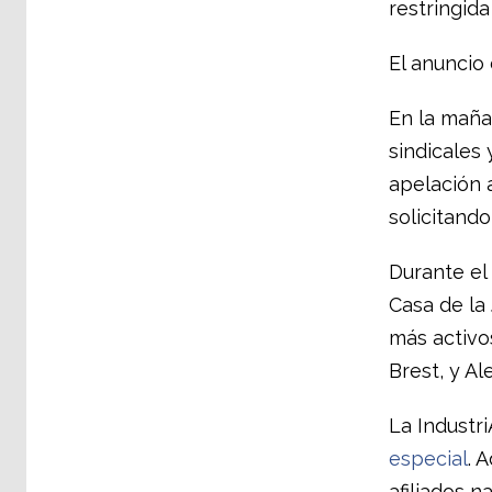
restringid
El anuncio 
En la maña
sindicales
apelación a
solicitando
Durante el
Casa de la 
más activos
Brest, y A
La Industri
especial
. 
afiliados n