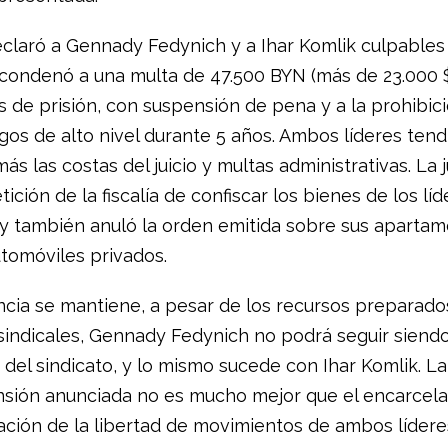
eclaró a Gennady Fedynich y a Ihar Komlik culpables
s condenó a una multa de 47.500 BYN (más de 23.000 $
s de prisión, con suspensión de pena y a la prohibic
gos de alto nivel durante 5 años. Ambos líderes ten
s las costas del juicio y multas administrativas. La 
etición de la fiscalía de confiscar los bienes de los lí
, y también anuló la orden emitida sobre sus apartam
utomóviles privados.
encia se mantiene, a pesar de los recursos preparado
indicales, Gennady Fedynich no podrá seguir siend
del sindicato, y lo mismo sucede con Ihar Komlik. La
sión anunciada no es mucho mejor que el encarcela
vación de la libertad de movimientos de ambos lídere