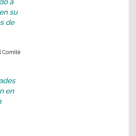
do a
 en su
s de
l Comité
dades
n en
n