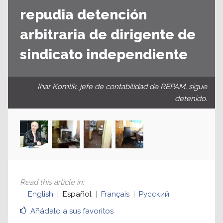
repudia detención
arbitraria de dirigente de
sindicato independiente
Ihar Komlik, jefe de contabilidad de REPAM, sigue
detenido.
Read this article in
:
English
Español
Français
Русский
Añádalo a sus favoritos