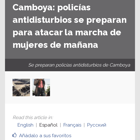
Camboya: policías
antidisturbios se preparan
para atacar la marcha de
mujeres de mañana
Se preparan policías antidisturbios de Camboya
Read this article in
:
English
Español
Français
Русский
Añádalo a sus favoritos