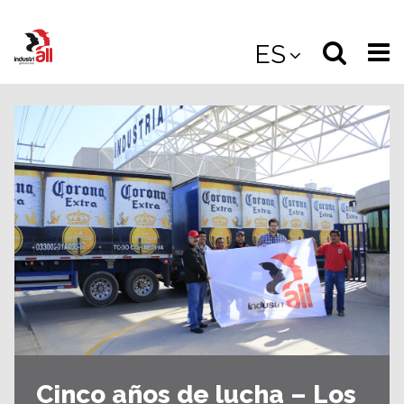
Jump
to
Select
Sea
ES
main
content
langua
the
(
(mobile
site
(mo
Cinco años de lucha – Los