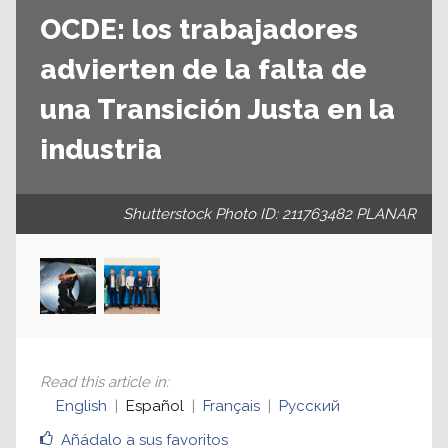
OCDE: los trabajadores
advierten de la falta de
una Transición Justa en la
industria
Shutterstock Photo ID: 211763482 PLANAR
Read this article in
:
English
Español
Français
Русский
Añádalo a sus favoritos