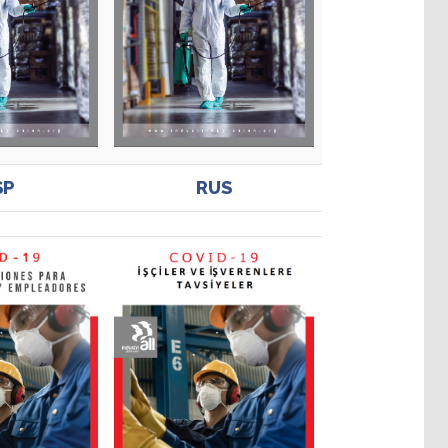
SP
RUS