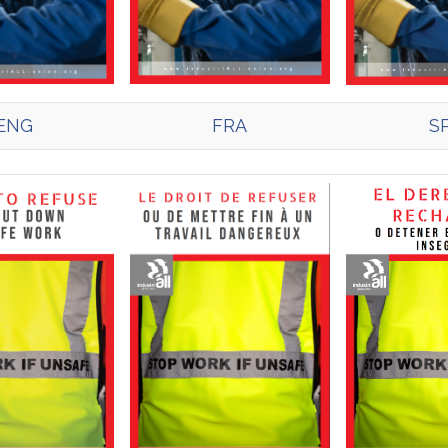
ENG
FRA
S