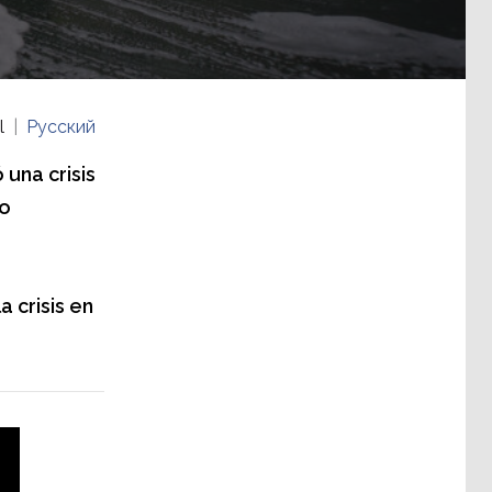
l
Русский
una crisis
do
 crisis en