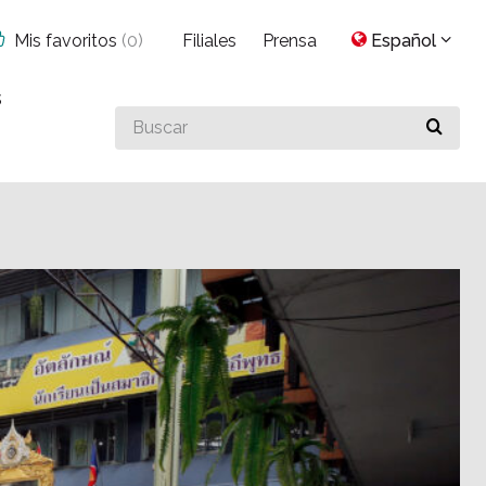
Mis favoritos
(
0
)
Filiales
Prensa
Español
s
Buscar
algo