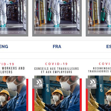
ENG
FRA
E