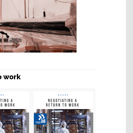
e más aquí
o work