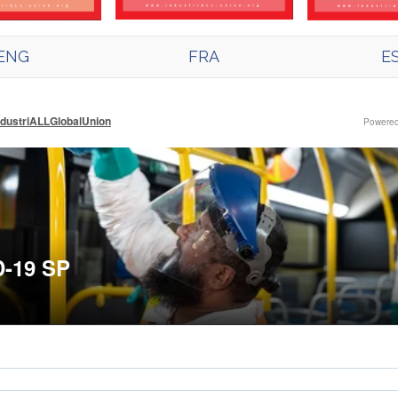
ENG
FRA
E