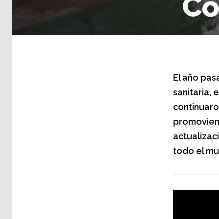
Co
El año pas
sanitaria,
continuaro
promoviend
actualizaci
todo el mu