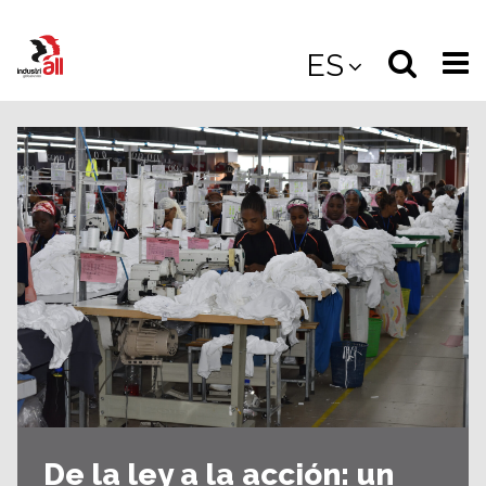
Jump
to
Select
Sea
ES
main
content
langua
the
(
(mobile
site
(mo
De la ley a la acción: un