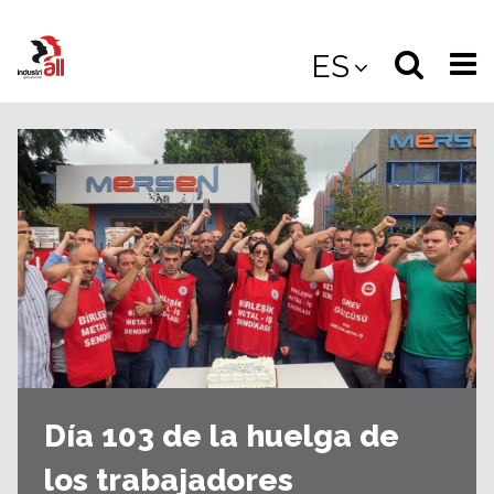
Jump
to
Select
Sea
ES
main
content
langua
the
(
(mobile
site
(mo
Día 103 de la huelga de
los trabajadores